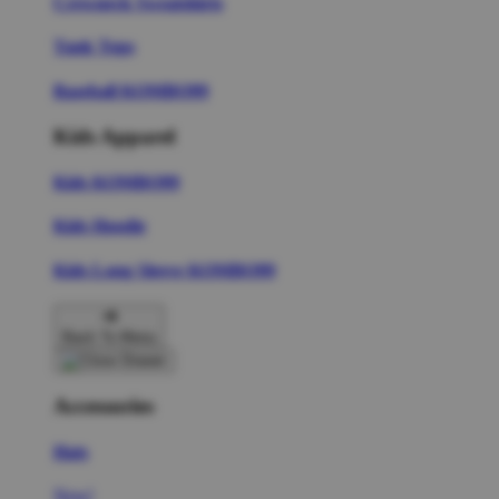
Crewneck Sweatshirts
Tank Tops
Baseball KOMBO99
Kids Apparel
Kids KOMBO99
Kids Hoodie
Kids Long Sleeve KOMBO99
Back To Menu
Accessories
Hats
New!