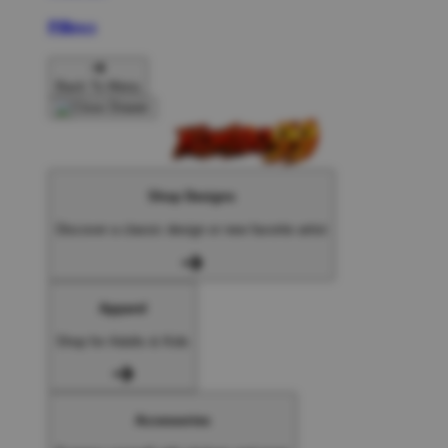
Pillows
Back To Menu
Shop Designs
Discover a classic design or new favorite artist
Apparel
Shop for Adults & Kids
Accessories