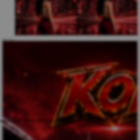
ate an account to favorite this design!