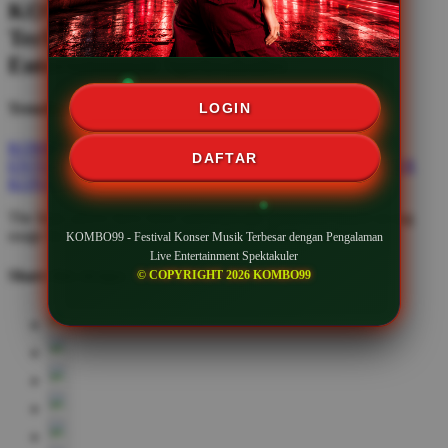
KOMBO99 - Festival Konser Musik
Terbesar dengan Pengalaman Live
Entertainment Spektakuler
LOGIN
Trending Tags
KOMBO99
FESTIVAL KONSER
LIVE MUSIC
LIVE
DAFTAR
ENTERTAINMENT
MUSIC FESTIVAL
JADWAL KONSER
KONSER INDONESIA
ALL ACCESS VIP CONCERT
The links above have been automatically generated based on tag
usage by third-party designers on the TeePublic platform.
KOMBO99 - Festival Konser Musik Terbesar dengan Pengalaman
Live Entertainment Spektakuler
Share this design:
© COPYRIGHT 2026 KOMBO99