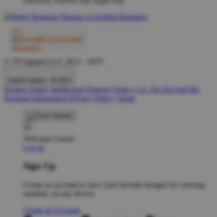
© TP Apparel LLC 2012 - 2025
United States - $ USD
Product Safety
Intellectual Property Policy
CA: Do Not Sell My
Personal Information
Privacy Policy
Terms
Welcome Guest!
Log In
Sign Up
Create an account to save your favorite designs for viewing
anytime, on any device.
Create an Account