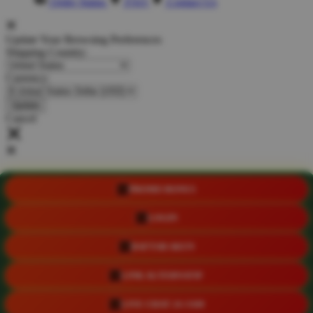
Order Status
FAQ
Contact Us
Update Your Browsing Preferences
Shipping Country:
Currency:
Cancel
Katie:
5'10"
160
PROMO BONUS
Select your person:
LOGIN
Male
Female
Height
DAFTAR AKUN
Short
Med
Tall
Weight
LINK ALTERNATIF
Slim
Avg
Heavy
View Size Chart
LIVE CHAT 24 JAM