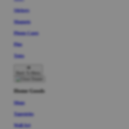
Stickers
Magnets
Phone Cases
Pins
Totes
Back To Menu
Home Goods
Mugs
Tapestries
Wall Art