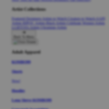
Artist Collections
Featured Designers
Artists to Watch
Creators to Watch
AAPI
Artists
BIPOC Artists
Black Artists
Celebrate Women Artists
LGBTQIA Artists
Ukrainian Artists
Back To Menu
Adult Apparel
KOMBO99
Shorts
New!
Hoodies
Long Sleeve KOMBO99